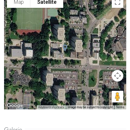
Map
Satellite
Image may be subject to copyright
Terms
Keyboard shortcuts
Galerie