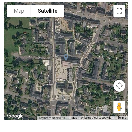
Map
Satellite
Image may be subject to copyright
Terms
Keyboard shortcuts