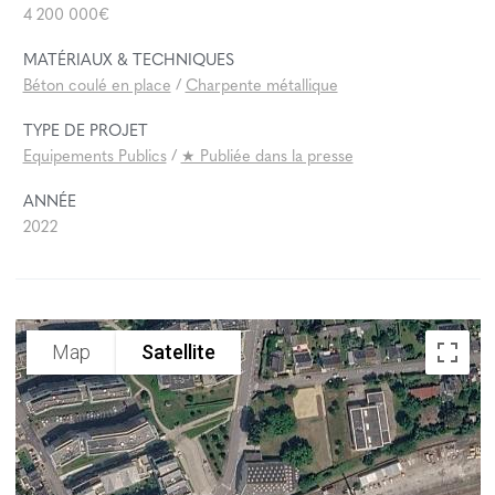
4 200 000€
MATÉRIAUX & TECHNIQUES
Béton coulé en place
/
Charpente métallique
TYPE DE PROJET
Equipements Publics
/
⁣⁣★ Publiée dans la presse
ANNÉE
2022
Map
Satellite