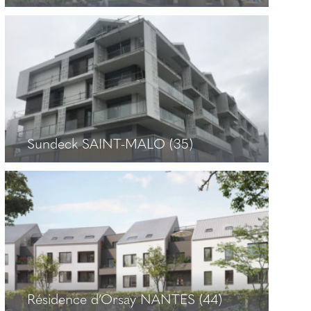
Villa Gadby RENNES (35)
+
Sundeck SAINT-MALO (35)
Sundeck SAINT-MALO (35)
+
Résidence d’Orsay NANTES (44)