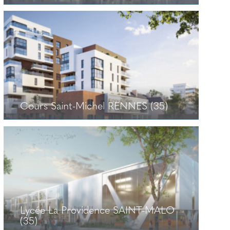
SNC Pottier RENNES (35)
+
Cours Saint-Michel RENNES (35)
Cours Saint-Michel RENNES (35)
+
Lycée La Providence SAINT-MALO
(35)