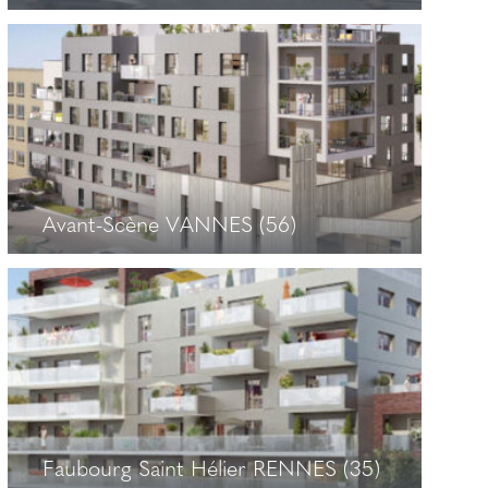
Panoramic GENTILLY (94)
+
Avant-Scène VANNES (56)
Avant-Scène VANNES (56)
+
Faubourg Saint Hélier RENNES (35)