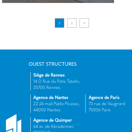
120 logements – le cours des arts
1
2
RENNES (35)
+
OUEST STRUCTURES
Siège de Rennes
14 D Rue du Patis Tatelin,
35700 Rennes
Agence de Nantes
Agence de Paris
22-24 mail Pablo Picasso,
73 rue de Vaugirard
44000 Nantes
75006 Paris
Agence de Quimper
64 av. de Kéradennec