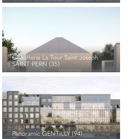
Lycée La Providence SAINT-MALO
(35)
+
Chaufferie La Tour Saint Joseph
SAINT PERN (35)
Chaufferie La Tour Saint Joseph
SAINT PERN (35)
+
Panoramic GENTILLY (94)