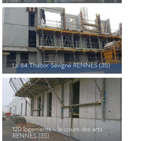
Parc St Vincent RENNES (35)
+
Le 84 Thabor Sévigné RENNES (35)
Le 84 Thabor Sévigné RENNES (35)
+
120 logements – le cours des arts
RENNES (35)