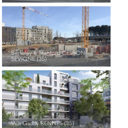
Faubourg Saint Hélier RENNES (35)
+
Berkeley & Stanford CESSON-
SEVIGNE (35)
Berkeley & Stanford CESSON-
SEVIGNE (35)
+
Villa Gadby RENNES (35)