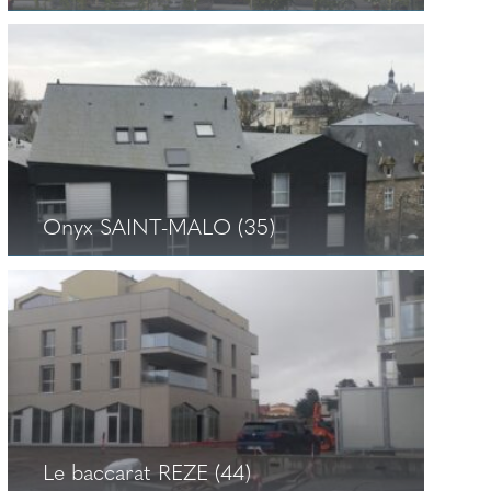
Résidence d’Orsay NANTES (44)
+
Onyx SAINT-MALO (35)
Onyx SAINT-MALO (35)
+
Le baccarat REZE (44)