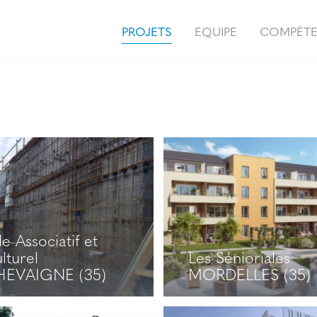
PROJETS
EQUIPE
COMPÉT
le Associatif et
lturel
Les Sénioriales
EVAIGNE (35)
MORDELLES (35)