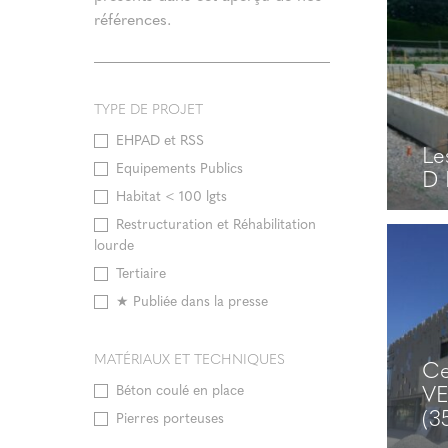
références.
Pô
Cu
CH
TYPE DE PROJET
EHPAD et RSS
Le
Equipements Publics
D 
Habitat < 100 lgts
Restructuration et Réhabilitation
lourde
Le
Tertiaire
D 
⁣⁣★ Publiée dans la presse
MATÉRIAUX ET TECHNIQUES
Ce
V
Béton coulé en place
(3
Pierres porteuses