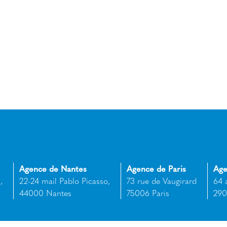
Agence de Nantes
Agence de Paris
Age
,
22-24 mail Pablo Picasso,
73 rue de Vaugirard
64 
44000 Nantes
75006 Paris
290