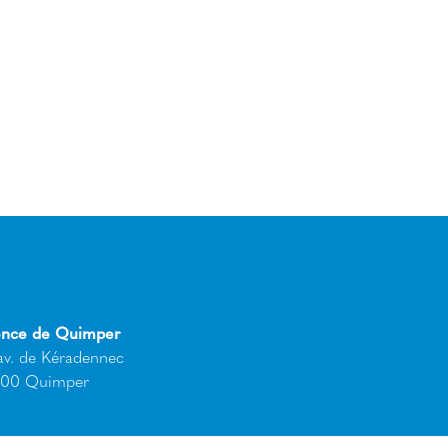
nce de Quimper
av. de Kéradennec
00 Quimper