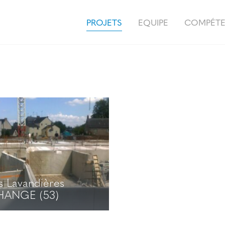
PROJETS
EQUIPE
COMPÉT
s Lavandières
ANGE (53)