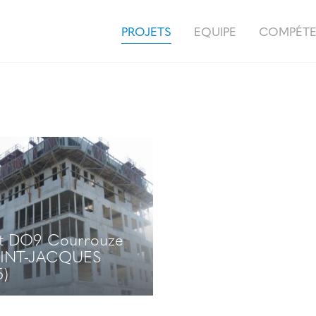
PROJETS
EQUIPE
COMPÉT
ot DO9 Courrouze
INT-JACQUES
5)