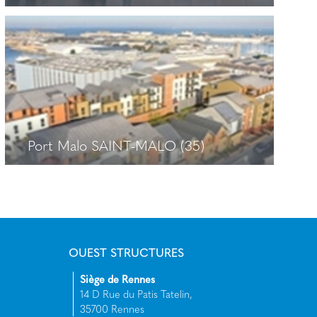
Quai Sud SAINT-MALO (35)
+
Port Malo SAINT-MALO (35)
Port Malo SAINT-MALO (35)
+
OUEST STRUCTURES
Siège de Rennes
14 D Rue du Patis Tatelin,
35700 Rennes