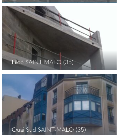
Bureaux Odyssée – Bâtiment C et D
SAINT-MALO (35)
+
Liloé SAINT-MALO (35)
Liloé SAINT-MALO (35)
+
Quai Sud SAINT-MALO (35)