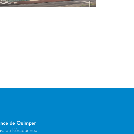
nce de Quimper
av. de Kéradennec