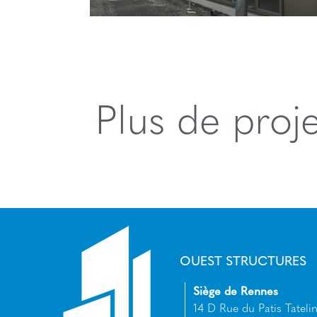
Plus de proj
OUEST STRUCTURES
Siège de Rennes
14 D Rue du Patis Tatelin