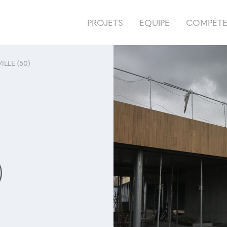
PROJETS
EQUIPE
COMPÉT
ILLE (50)
)