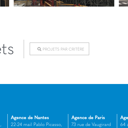
ets
PROJETS PAR CRITÈRE
Agence de Nantes
Agence de Paris
Age
,
22-24 mail Pablo Picasso,
73 rue de Vaugirard
64 