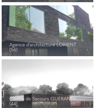
Groupe scolaire Simone Veil
GRANVILLE (50)
+
Agence d’architecture LORIENT
(56)
Agence d’architecture LORIENT
(56)
+
Centre de Secours GUERANDE
(44)