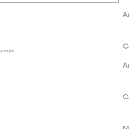
Ar
C
ntaire.
A
C
M