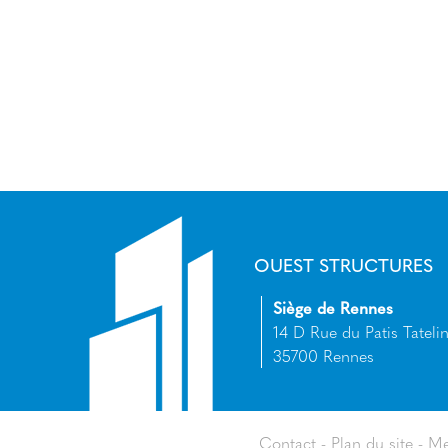
OUEST STRUCTURES
Siège de Rennes
14 D Rue du Patis Tatelin
35700 Rennes
Contact
Plan du site
Me