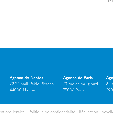
Agence de Nantes
Agence de Paris
Age
,
22-24 mail Pablo Picasso,
73 rue de Vaugirard
64 
44000 Nantes
75006 Paris
290
ntions légales
Politique de confidentialité
Réalisation : Voyell