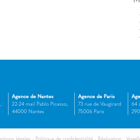
Agence de Nantes
Agence de Paris
Age
,
22-24 mail Pablo Picasso,
73 rue de Vaugirard
64 
44000 Nantes
75006 Paris
290
ntions légales
Politique de confidentialité
Réalisation : Voyell