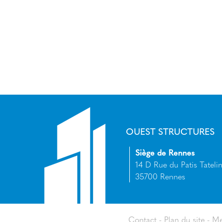
OUEST STRUCTURES
Siège de Rennes
14 D Rue du Patis Tatelin
35700 Rennes
Contact
Plan du site
Me