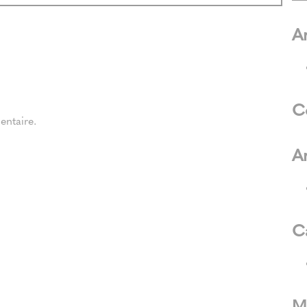
Ar
C
ntaire.
A
C
M