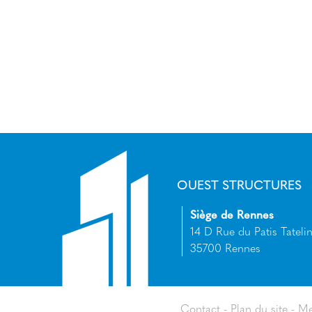
OUEST STRUCTURES
Siège de Rennes
14 D Rue du Patis Tatelin
35700 Rennes
Contact
Plan du site
Me