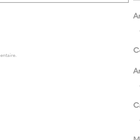
Ar
C
ntaire.
A
C
M