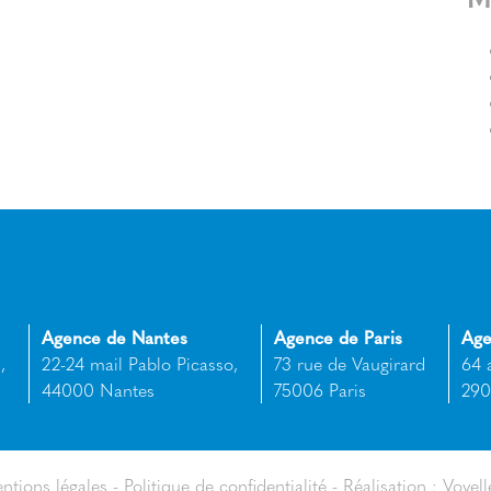
Agence de Nantes
Agence de Paris
Age
,
22-24 mail Pablo Picasso,
73 rue de Vaugirard
64 
44000 Nantes
75006 Paris
290
ntions légales
Politique de confidentialité
Réalisation : Voyell