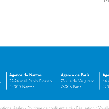
Agence de Nantes
Agence de Paris
Age
,
22-24 mail Pablo Picasso,
73 rue de Vaugirard
64 
44000 Nantes
75006 Paris
290
ntions légales
Politique de confidentialité
Réalisation : Voyell