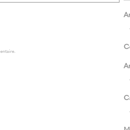
Ar
C
ntaire.
A
C
M