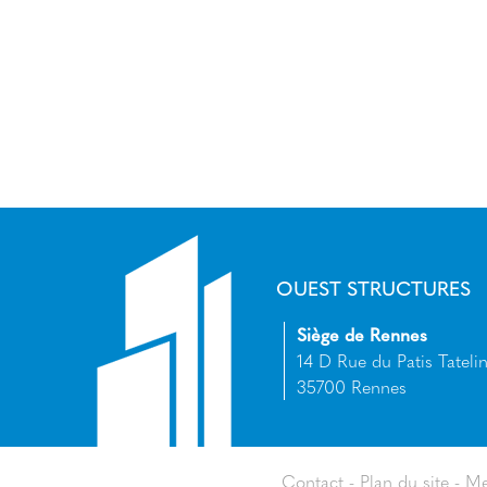
OUEST STRUCTURES
Siège de Rennes
14 D Rue du Patis Tatelin
35700 Rennes
Contact
Plan du site
Me