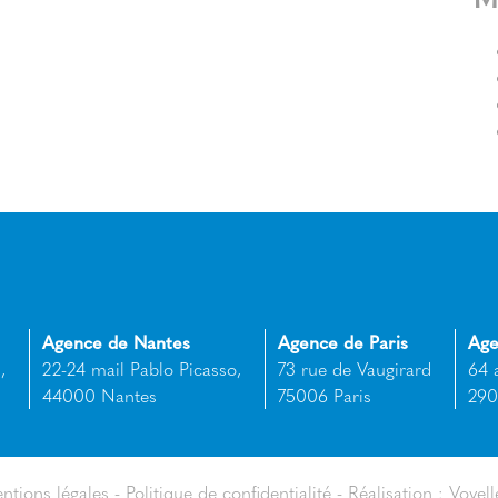
Agence de Nantes
Agence de Paris
Age
,
22-24 mail Pablo Picasso,
73 rue de Vaugirard
64 
44000 Nantes
75006 Paris
290
ntions légales
Politique de confidentialité
Réalisation : Voyell