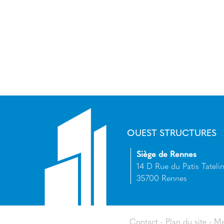
OUEST STRUCTURES
Siège de Rennes
14 D Rue du Patis Tatelin
35700 Rennes
Contact
Plan du site
Me