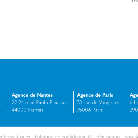
Agence de Nantes
Agence de Paris
Age
,
22-24 mail Pablo Picasso,
73 rue de Vaugirard
64 
44000 Nantes
75006 Paris
290
ntions légales
Politique de confidentialité
Réalisation : Voyell