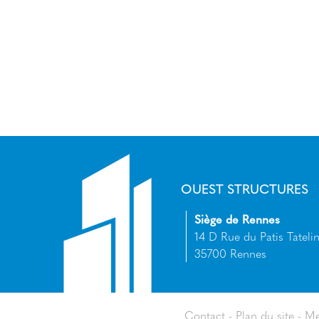
OUEST STRUCTURES
Siège de Rennes
14 D Rue du Patis Tatelin
35700 Rennes
Contact
Plan du site
Me