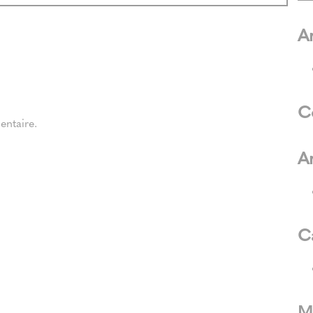
Ar
C
ntaire.
A
C
M