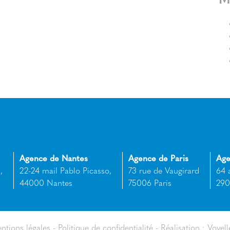
Agence de Nantes
Agence de Paris
Age
,
22-24 mail Pablo Picasso,
73 rue de Vaugirard
64 
44000 Nantes
75006 Paris
290
ntions légales
Politique de confidentialité
Réalisation : Voyell