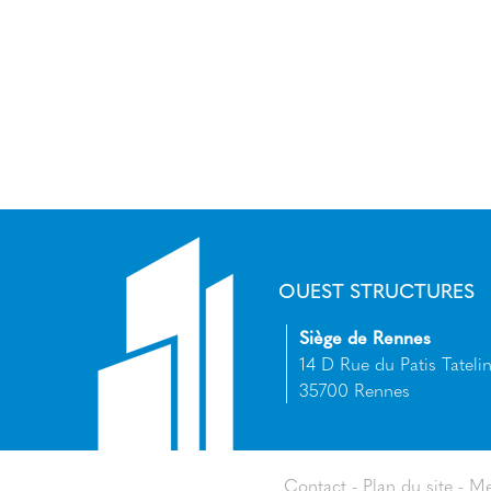
OUEST STRUCTURES
Siège de Rennes
14 D Rue du Patis Tatelin
35700 Rennes
Contact
Plan du site
Me