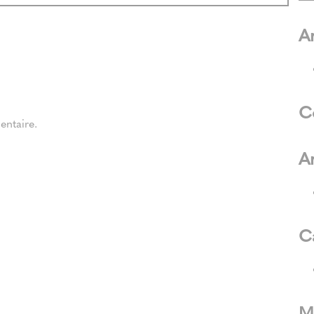
Ar
C
ntaire.
A
C
M