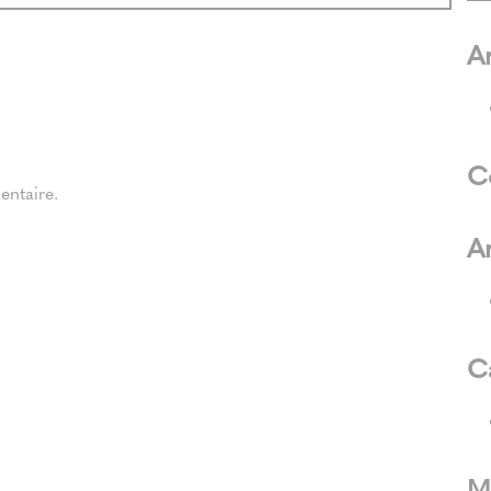
Ar
C
ntaire.
A
C
M