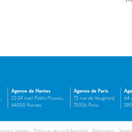
Agence de Nantes
Agence de Paris
Age
,
22-24 mail Pablo Picasso,
73 rue de Vaugirard
64 
44000 Nantes
75006 Paris
290
ntions légales
Politique de confidentialité
Réalisation : Voyell