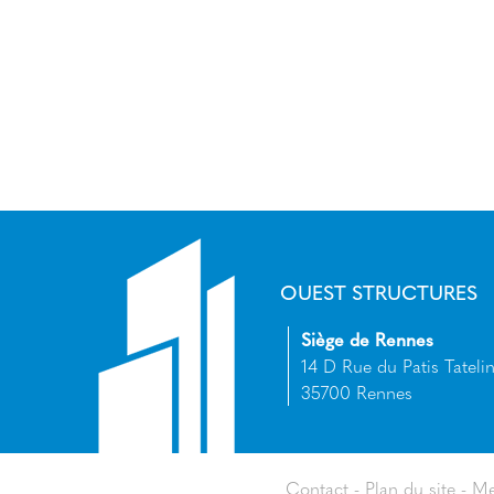
OUEST STRUCTURES
Siège de Rennes
14 D Rue du Patis Tatelin
35700 Rennes
Contact
Plan du site
Me