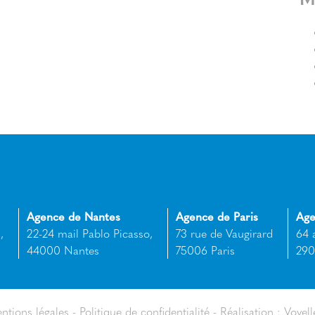
Agence de Nantes
Agence de Paris
Age
,
22-24 mail Pablo Picasso,
73 rue de Vaugirard
64 
44000 Nantes
75006 Paris
290
ntions légales
Politique de confidentialité
Réalisation : Voyell