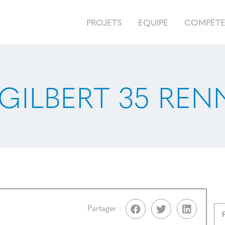
PROJETS
EQUIPE
COMPÉT
GILBERT 35 REN
Partager :