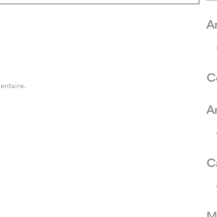
Ar
C
ntaire.
A
C
M