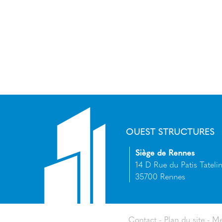
OUEST STRUCTURES
Siège de Rennes
14 D Rue du Patis Tatelin
35700 Rennes
Contact
Plan du site
Me