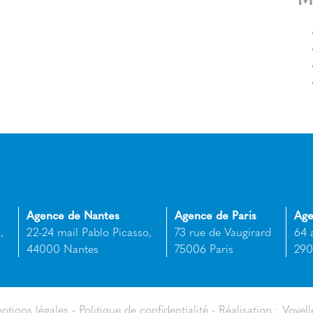
Agence de Nantes
Agence de Paris
Age
,
22-24 mail Pablo Picasso,
73 rue de Vaugirard
64 
44000 Nantes
75006 Paris
290
ntions légales
Politique de confidentialité
Réalisation : Voyell