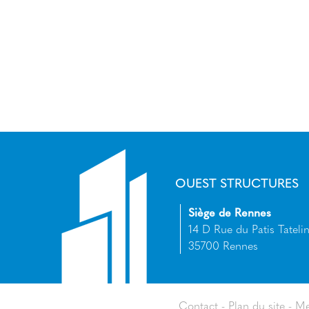
OUEST STRUCTURES
Siège de Rennes
14 D Rue du Patis Tatelin
35700 Rennes
Contact
Plan du site
Me