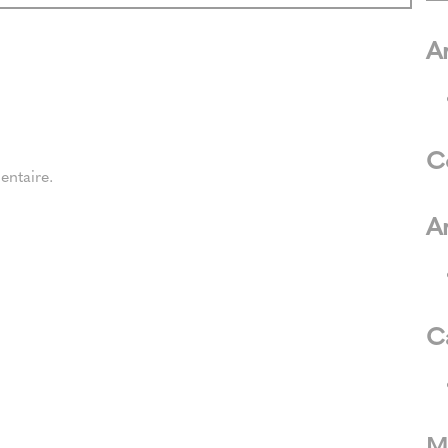
Ar
C
ntaire.
A
C
M