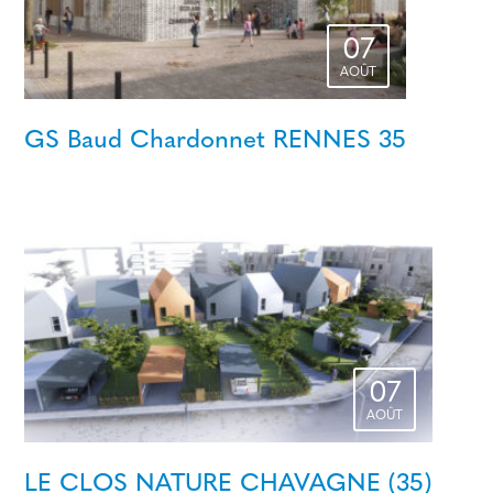
07
AOÛT
GS Baud Chardonnet RENNES 35
07
AOÛT
LE CLOS NATURE CHAVAGNE (35)